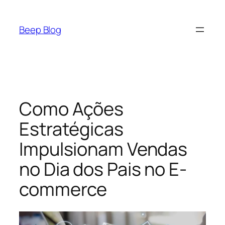
Pular
para
Beep Blog
o
conteúdo
Como Ações
Estratégicas
Impulsionam Vendas
no Dia dos Pais no E-
commerce