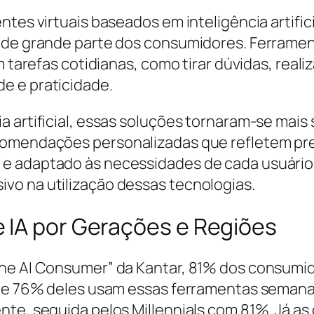
ntes virtuais baseados em inteligência artifi
a de grande parte dos consumidores. Ferrame
m tarefas cotidianas, como tirar dúvidas, real
e e praticidade.
a artificial, essas soluções tornaram-se mais
comendações personalizadas que refletem pref
e adaptado às necessidades de cada usuário,
vo na utilização dessas tecnologias.
 IA por Gerações e Regiões
he AI Consumer” da Kantar, 81% dos consumido
s, e 76% deles usam essas ferramentas seman
nte, seguida pelos Millennials com 81%. Já a