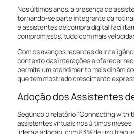
Nos últimos anos, a presença de assiste
tornando-se parte integrante da rotin
e assistentes de compra digital facilita
compromissos, tudo com mais velocidad
Com os avanços recentes da inteligênci
contexto das interações e oferecer re
permite um atendimento mais dinâmico 
que tem mostrado crescimento expressi
Adoção dos Assistentes de
Segundo o relatório “Connecting with t
assistentes virtuais nos últimos mese
lidera a adoção, com 83% de uso freque