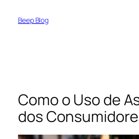
Pular
para
Beep Blog
o
conteúdo
Como o Uso de Ass
dos Consumidores