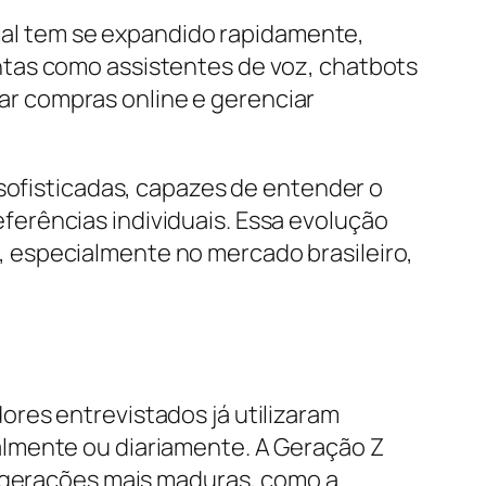
cial tem se expandido rapidamente,
ntas como assistentes de voz, chatbots
izar compras online e gerenciar
 sofisticadas, capazes de entender o
erências individuais. Essa evolução
 especialmente no mercado brasileiro,
res entrevistados já utilizaram
almente ou diariamente. A Geração Z
s gerações mais maduras, como a