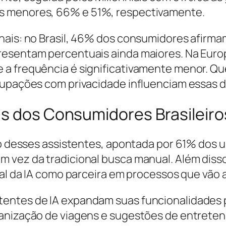
s menores, 66% e 51%, respectivamente.
nais: no Brasil, 46% dos consumidores afirmam
resentam percentuais ainda maiores. Na Euro
 a frequência é significativamente menor. Q
cupações com privacidade influenciam essas d
as dos Consumidores Brasileiro
so desses assistentes, apontada por 61% dos u
m vez da tradicional busca manual. Além dis
ial da IA como parceira em processos que vão 
entes de IA expandam suas funcionalidades 
ganização de viagens e sugestões de entrete