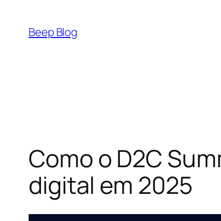
Pular
para
Beep Blog
o
conteúdo
Como o D2C Summ
digital em 2025