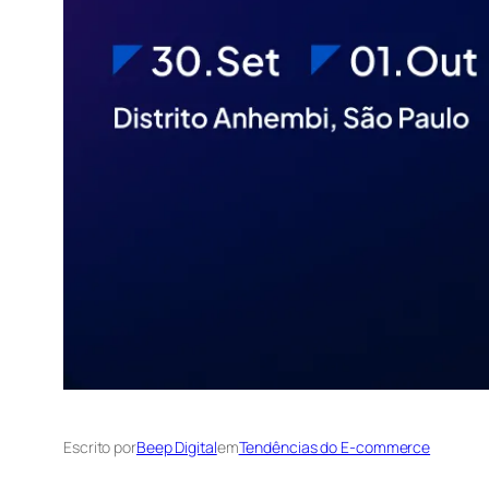
Escrito por
Beep Digital
em
Tendências do E-commerce