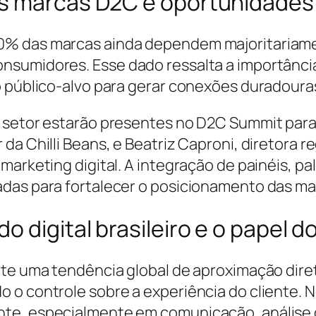
as marcas D2C e oportunidade
0% das marcas ainda dependem majoritariam
nsumidores. Esse dado ressalta a importânci
o público-alvo para gerar conexões duradoura
 setor estarão presentes no D2C Summit para c
a Chilli Beans, e Beatriz Caproni, diretora re
marketing digital. A integração de painéis, pa
das para fortalecer o posicionamento das mar
o digital brasileiro e o papel 
ete uma tendência global de aproximação dir
 o controle sobre a experiência do cliente. 
te, especialmente em comunicação, análise 