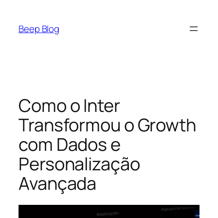
Pular
para
Beep Blog
o
conteúdo
Como o Inter
Transformou o Growth
com Dados e
Personalização
Avançada