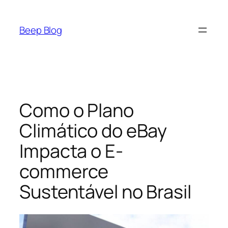
Pular
para
Beep Blog
o
conteúdo
Como o Plano
Climático do eBay
Impacta o E-
commerce
Sustentável no Brasil