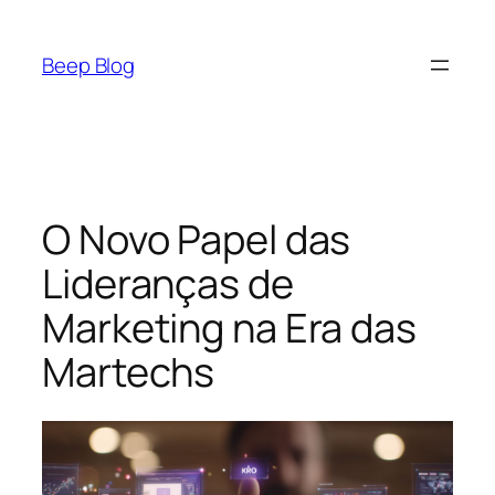
Pular
para
Beep Blog
o
conteúdo
O Novo Papel das
Lideranças de
Marketing na Era das
Martechs